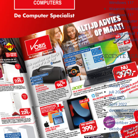
Windows 11?
Waarom overst
Windows 11?
Is uw computer 
windows 11 ge
10 krijgt vanaf
veiligheids up
RECENTE REA
ARCHIEVEN
juni 2025
maart 2025
juli 2022
mei 2022
april 2022
december 2021
oktober 2021
november 2020
oktober 2020
juli 2020