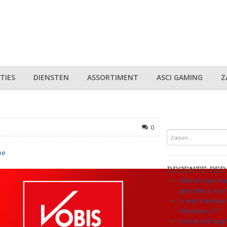
TIES
DIENSTEN
ASSORTIMENT
ASCI GAMING
Z
0
oe
RECENTE BER
Wat als mijn ha
geschikt is vo
Is mijn hardwar
Windows 11?
Kan ik zelf up