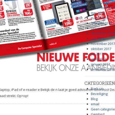
maart 2020
november 2019
mei 2019
maart 2019
februari 2019
januari 2019
december 2018
juni 2018
november 2017
oktober 2017
juli 2017
april 2017
januari 2017
december 2016
CATEGORIEËN
Back-up
ptop, iPad of e-reader e Bekijk de n laat je goed adviseren door Asci! De
Beveiliging
raad strekt. Op=op!
Blog
email
Geen categorie
Gembird