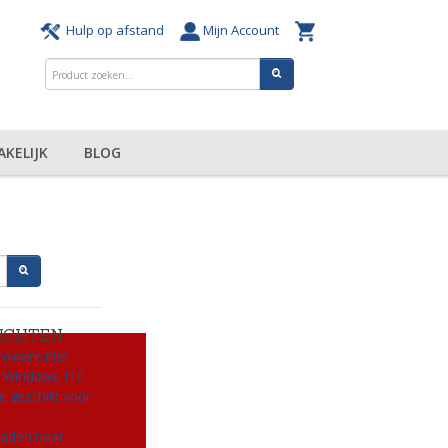
Hulp op afstand
Mijn Account
AKELIJK
BLOG
ICHTEN
rdware niet
or Windows 11?
e geschikt voor
graden naar