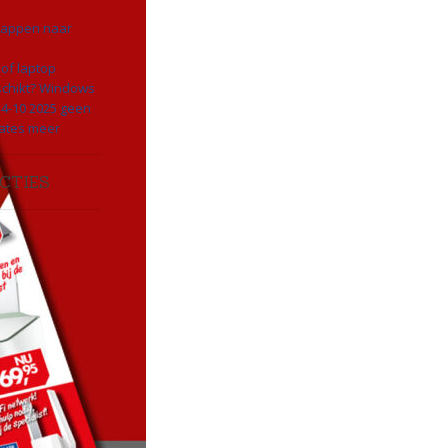
appen naar
of laptop
schikt? Windows
 14-10 2025 geen
dates meer
CTIES